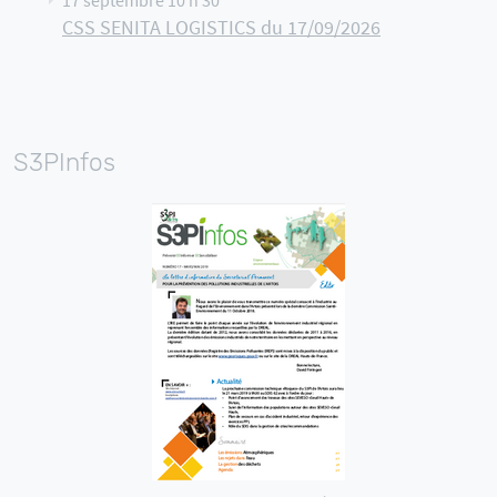
17 septembre 10 h 30
CSS SENITA LOGISTICS du 17/09/2026
S3PInfos