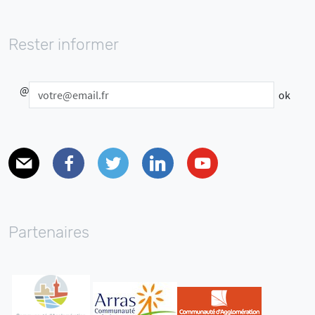
Rester informer
@
E-mail
Facebook
Twitter
Linkedin
Youtube
Partenaires