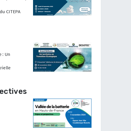
 du CITEPA
e : Un
rielle
pectives