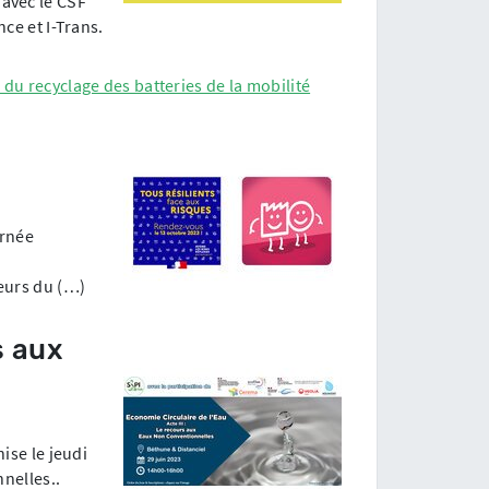
 avec le CSF
ce et I-Trans.
du recyclage des batteries de la mobilité
urnée
teurs du (…)
s aux
ise le jeudi
nnelles..