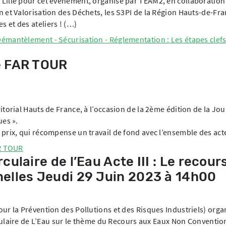
Lille pour cet événement, organisé par TEAM2, en collaboration
 et Valorisation des Déchets, les S3PI de la Région Hauts-de-Fran
 et des ateliers ! (…)
émantèlement - Sécurisation - Réglementation : Les étapes clefs 
le FAR TOUR
itorial Hauts de France, à l’occasion de la 2ème édition de la Jo
ues ».
 prix, qui récompense un travail de fond avec l’ensemble des ac
AR TOUR
ulaire de l’Eau Acte III : Le recour
elles Jeudi 29 Juin 2023 à 14h00
ur la Prévention des Pollutions et des Risques Industriels) organ
irculaire de L’Eau sur le thème du Recours aux Eaux Non Conventio