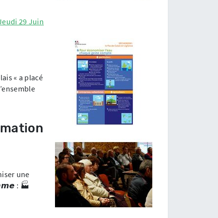
Jeudi 29 Juin
lais « a placé
 l’ensemble
rmation
niser une
𝙢𝙚 : 🏭