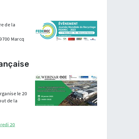
e de la
59700 Marcq
ançaise
rganise le 20
but de la
redi 20