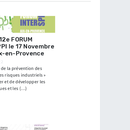
 12e FORUM
PI le 17 Novembre
ix-en-Provence
22
 de la prévention des
es risques industriels »
er et de développer les
es et les (…)