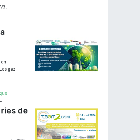
EV3.
la
 en
 Les gaz
ique
-
ries de