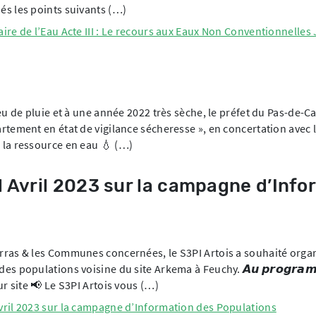
s les points suivants (…)
ire de l’Eau Acte III : Le recours aux Eaux Non Conventionnelles 
eu de pluie et à une année 2022 très sèche, le préfet du Pas-de-Ca
rtement en état de vigilance sécheresse », en concertation avec
 la ressource en eau 💧 (…)
1 Avril 2023 sur la campagne d’Info
rras & les Communes concernées, le S3PI Artois a souhaité orga
s populations voisine du site Arkema à Feuchy. 𝘼𝙪 𝙥𝙧𝙤𝙜𝙧𝙖𝙢
r site 📢 Le S3PI Artois vous (…)
vril 2023 sur la campagne d’Information des Populations