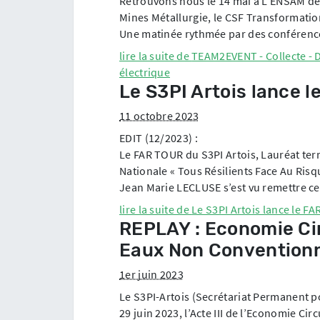
Retrouvons nous le 14 mai à L’ENSAM de 
Mines Métallurgie, le CSF Transformation
Une matinée rythmée par des conférences
lire la suite de
TEAM2EVENT - Collecte - D
électrique
Le S3PI Artois lance 
11 octobre 2023
EDIT (12/2023) :
Le FAR TOUR du S3PI Artois, Lauréat terr
Nationale « Tous Résilients Face Au Risq
Jean Marie LECLUSE s’est vu remettre ce
lire la suite de
Le S3PI Artois lance le F
REPLAY : Economie Circ
Eaux Non Conventionn
1er juin 2023
Le S3PI-Artois (Secrétariat Permanent po
29 juin 2023, l’Acte III de l’Economie C