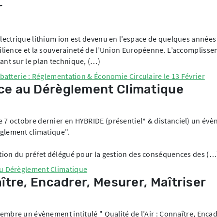
r
électrique lithium ion est devenu en l’espace de quelques années
silience et la souveraineté de l’Union Européenne. L’accomplisse
ant sur le plan technique, (…)
e batterie : Réglementation & Économie Circulaire le 13 Février
ace au Dérèglement Climatique
e 7 octobre dernier en HYBRIDE (présentiel* & distanciel) un év
èglement climatique".
ention du préfet délégué pour la gestion des conséquences des (…
 au Dérèglement Climatique
aître, Encadrer, Mesurer, Maîtriser
tembre un évènement intitulé " Qualité de l’Air : Connaître, Enca