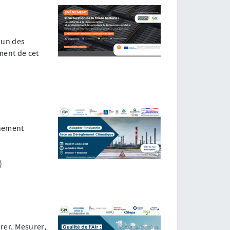
 un des
ment de cet
ènement
)
drer, Mesurer,