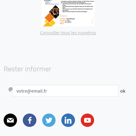
Consulter tous les numéros
Rester informer
@
E-mail
Facebook
Twitter
Linkedin
Youtube