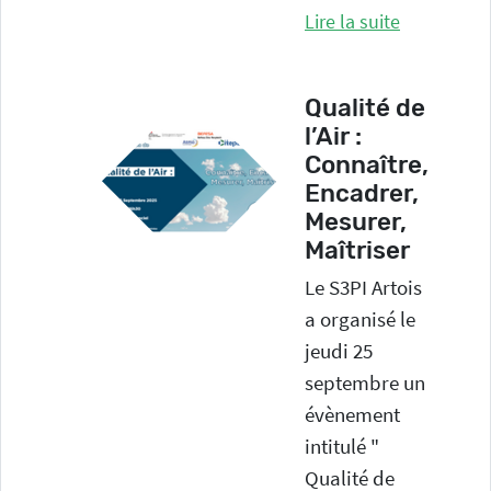
Lire la suite
Présent sur le territoire d
Milieux
Qualité de
l’Air :
l’Artois
Connaître,
Santé
Encadrer,
Environnement
Mesurer,
Maîtriser
Nouveaux
Le S3PI Artois
projets
a organisé le
jeudi 25
Risques
septembre un
technologiques
et
évènement
naturels
intitulé "
Qualité de