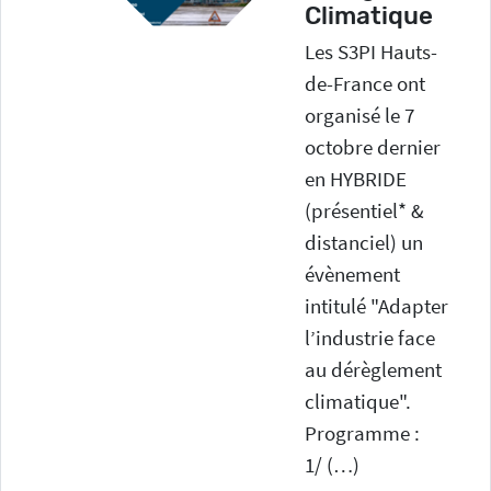
Climatique
Les S3PI Hauts-
4 commissions thèmati
de-France ont
organisé le 7
Réunir en toute neutralité les
octobre dernier
acteurs locaux afin d’aborder les
en HYBRIDE
problèmatiques territoriales
(présentiel* &
relatives aux questions
distanciel) un
environnementales
évènement
intitulé "Adapter
l’industrie face
Suivi de sites industriel
au dérèglement
12 commissions de suivi de site
climatique".
Programme :
(CSS) pour 16 sites industriels
1/ (…)