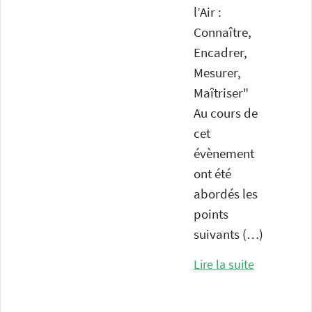
l’Air :
Connaître,
Encadrer,
Nos bureaux
Mesurer,
Centre Jean Monnet Entrée "Les Asturies"
Maîtriser"
Avenue de Paris
Au cours de
62400 Béthune
cet
évènement
ont été
abordés les
points
suivants (…)
Lire la suite