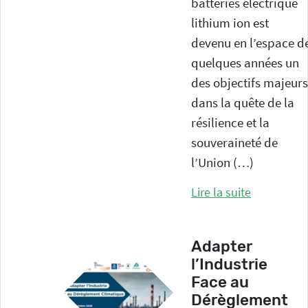
batteries électrique
lithium ion est
Organisation et animation des
devenu en l’espace d
commissions techniques
quelques années un
Campagne d’informations autour
des objectifs majeurs
des sites SEVESO
dans la quête de la
résilience et la
souveraineté de
l’Union (…)
Lire la suite
SENSIBILISER
Intervention en milieu scolaire
sur les risques technologiques
Adapter
l’Industrie
Face au
Dérèglement