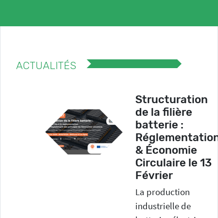
Nos missions
ACTUALITÉS
Structuration
CONCERTER
de la filière
batterie :
Commission de suivi de site
Réglementatio
Implantation de nouveaux projets
& Économie
Circulaire le 13
Février
La production
industrielle de
INFORMER