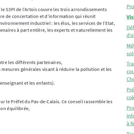
Pro
 S3PI de l’Artois couvre les trois arrondissements
e de concertation et d’information qui réunit
Vis
ironnement industriel : les élus, les services de l’Etat,
Dé
enaires à part entière, les experts et naturellement les
d’o
Mét
sol
tre les différents partenaires,
Tra
 mesures générales visant à réduire la pollution et les
cou
Ch
enseignant et les enfants).
Pré
cok
r le Préfet du Pas-de-Calais. Ce conseil rassemble les
Pr
ion équilibrée,
inf
à N
Tr