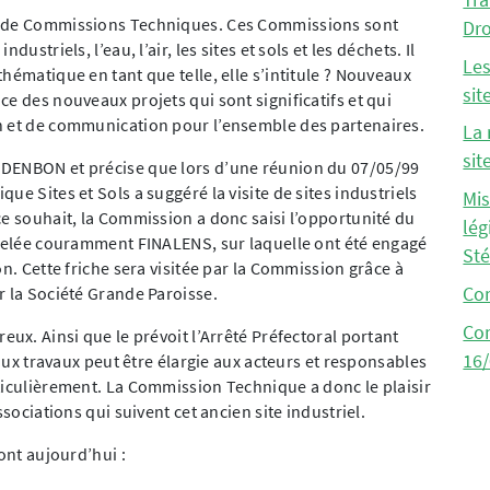
e de Commissions Techniques. Ces Commissions sont
Dr
ustriels, l’eau, l’air, les sites et sols et les déchets. Il
Les
hématique en tant que telle, elle s’intitule ? Nouveaux
sit
e des nouveaux projets qui sont significatifs et qui
n et de communication pour l’ensemble des partenaires.
La 
sit
NDENBON et précise que lors d’une réunion du 07/05/99
ue Sites et Sols a suggéré la visite de sites industriels
Mis
ce souhait, la Commission a donc saisi l’opportunité du
lég
ppelée couramment FINALENS, sur laquelle ont été engagé
St
on. Cette friche sera visitée par la Commission grâce à
r la Société Grande Paroisse.
Co
Co
eux. Ainsi que le prévoit l’Arrêté Préfectoral portant
16
 aux travaux peut être élargie aux acteurs et responsables
ticulièrement. La Commission Technique a donc le plaisir
ssociations qui suivent cet ancien site industriel.
ont aujourd’hui :