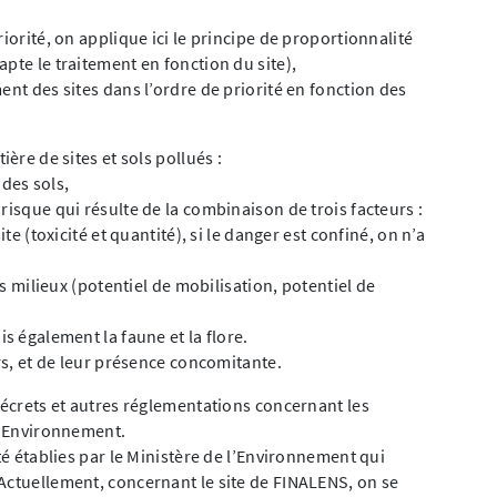
riorité, on applique ici le principe de proportionnalité
pte le traitement en fonction du site),
ment des sites dans l’ordre de priorité en fonction des
ière de sites et sols pollués :
des sols,
 risque qui résulte de la combinaison de trois facteurs :
te (toxicité et quantité), si le danger est confiné, on n’a
es milieux (potentiel de mobilisation, potentiel de
s également la faune et la flore.
urs, et de leur présence concomitante.
décrets et autres réglementations concernant les
 l’Environnement.
été établies par le Ministère de l’Environnement qui
Actuellement, concernant le site de FINALENS, on se