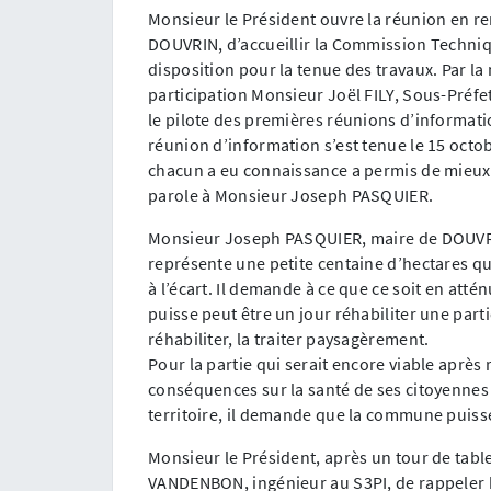
Monsieur le Président ouvre la réunion en 
DOUVRIN, d’accueillir la Commission Technique
disposition pour la tenue des travaux. Par l
participation Monsieur Joël FILY, Sous-Préfet
le pilote des premières réunions d’informati
réunion d’information s’est tenue le 15 octo
chacun a eu connaissance a permis de mieux 
parole à Monsieur Joseph PASQUIER.
Monsieur Joseph PASQUIER, maire de DOUVRIN
représente une petite centaine d’hectares qui
à l’écart. Il demande à ce que ce soit en atté
puisse peut être un jour réhabiliter une partie
réhabiliter, la traiter paysagèrement.
Pour la partie qui serait encore viable après 
conséquences sur la santé de ses citoyennes e
territoire, il demande que la commune puisse
Monsieur le Président, après un tour de tab
VANDENBON, ingénieur au S3PI, de rappeler br