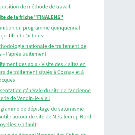
position de méthode de travail
ite de la friche "FINALENS"
finition du programme quinquennal
bjectifs et d’actions
hodologie nationale de traitement de
s - l’après traitement
itement des sols - Visite des 2 sites en
rs de traitement situés à Gosnay et à
ocques
sentation générale du site de l’ancienne
erie de Vendin-le-Vieil
ogramme de dépistage du saturnisme
antile autour du site de Métaleurop Nord
oyelles-Godault
avaux de démantèlement des Cokes de