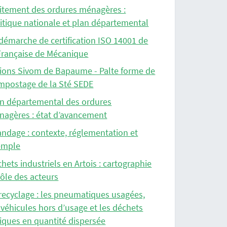
itement des ordures ménagères :
itique nationale et plan départemental
démarche de certification ISO 14001 de
Française de Mécanique
ions Sivom de Bapaume - Palte forme de
mpostage de la Sté SEDE
n départemental des ordures
agères : état d’avancement
ndage : contexte, réglementation et
emple
hets industriels en Artois : cartographie
rôle des acteurs
recyclage : les pneumatiques usagées,
 véhicules hors d’usage et les déchets
iques en quantité dispersée