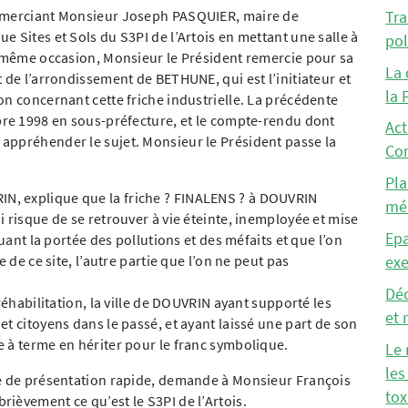
remerciant Monsieur Joseph PASQUIER, maire de
Tra
 Sites et Sols du S3PI de l’Artois en mettant une salle à
pol
a même occasion, Monsieur le Président remercie pour sa
La 
 de l’arrondissement de BETHUNE, qui est l’initiateur et
la 
on concernant cette friche industrielle. La précédente
bre 1998 en sous-préfecture, et le compte-rendu dont
Act
appréhender le sujet. Monsieur le Président passe la
Co
Pla
, explique que la friche ? FINALENS ? à DOUVRIN
mén
 risque de se retrouver à vie éteinte, inemployée et mise
Epa
nuant la portée des pollutions et des méfaits et que l’on
 de ce site, l’autre partie que l’on ne peut pas
ex
Déc
réhabilitation, la ville de DOUVRIN ayant supporté les
et 
t citoyens dans le passé, et ayant laissé une part de son
 à terme en hériter pour le franc symbolique.
Le 
les
le de présentation rapide, demande à Monsieur François
tox
ièvement ce qu’est le S3PI de l’Artois.