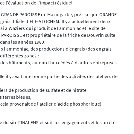
ec l’évaluation de l’impact résiduel.
été GRANDE PAROISSE de Mazingarbe, précise que GRANDE
rais, filiale d’ELF-ATOCHEM. Il y a actuellement deux
uai à Waziers qui produit de l’ammoniac et le site de
PAROISSE est propriétaire de la friche de Douvrin suite
 dans les années 1980.
tés l’ammoniac, des productions d’engrais (des engrais
différentes zones :
e des bâtiments, aujourd’hui cédés à d’autres entreprises
e il y avait une bonne partie des activités des ateliers de
iers de production de sulfate et de nitrate,
es terres bleues,
cela provenait de l’atelier d’acide phosphorique).
du site FINALENS et suit ses engagements et les arrêtés