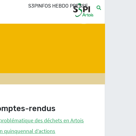
S3PINFOS HEBDO PRESSE
omptes-rendus
problématique des déchets en Artois
n quinquennal d’actions