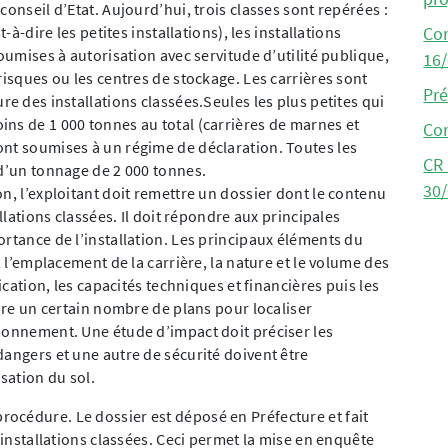
conseil d’Etat. Aujourd’hui, trois classes sont repérées :
-à-dire les petites installations), les installations
Co
soumises à autorisation avec servitude d’utilité publique,
16
risques ou les centres de stockage. Les carrières sont
Pr
re des installations classées.Seules les plus petites qui
ns de 1 000 tonnes au total (carrières de marnes et
Co
ont soumises à un régime de déclaration. Toutes les
CR
 d’un tonnage de 2 000 tonnes.
30
n, l’exploitant doit remettre un dossier dont le contenu
allations classées. Il doit répondre aux principales
ortance de l’installation. Les principaux éléments du
, l’emplacement de la carrière, la nature et le volume des
ication, les capacités techniques et financières puis les
ndre un certain nombre de plans pour localiser
ionnement. Une étude d’impact doit préciser les
dangers et une autre de sécurité doivent être
sation du sol.
océdure. Le dossier est déposé en Préfecture et fait
s installations classées. Ceci permet la mise en enquête