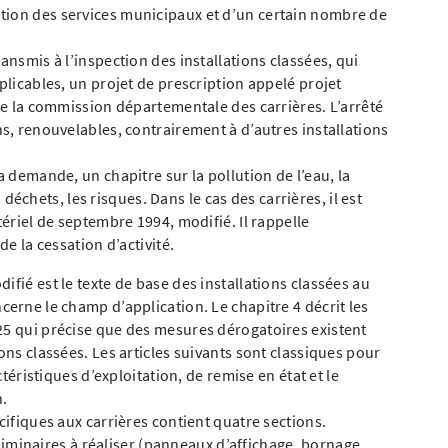
tion des services municipaux et d’un certain nombre de
ansmis à l’inspection des installations classées, qui
pplicables, un projet de prescription appelé projet
 de la commission départementale des carrières. L’arrêté
ns, renouvelables, contrairement à d’autres installations
a demande, un chapitre sur la pollution de l’eau, la
es déchets, les risques. Dans le cas des carrières, il est
tériel de septembre 1994, modifié. Il rappelle
de la cessation d’activité.
ifié est le texte de base des installations classées au
cerne le champ d’application. Le chapitre 4 décrit les
25 qui précise que des mesures dérogatoires existent
ons classées. Les articles suivants sont classiques pour
ctéristiques d’exploitation, de remise en état et le
n.
cifiques aux carrières contient quatre sections.
minaires à réaliser (panneaux d’affichage, bornage,