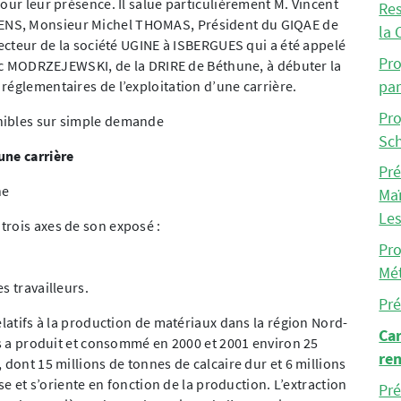
our leur présence. Il salue particulièrement M. Vincent
Res
ENS, Monsieur Michel THOMAS, Président du GIQAE de
la 
recteur de la société UGINE à ISBERGUES qui a été appelé
Pro
éric MODRZEJEWSKI, de la DRIRE de Béthune, à débuter la
par
réglementaires de l’exploitation d’une carrière.
Pro
nibles sur simple demande
Sc
une carrière
Pré
ne
Maï
Le
trois axes de son exposé :
Pro
Mét
s travailleurs.
Pr
elatifs à la production de matériaux dans la région Nord-
Car
ais a produit et consommé en 2000 et 2001 environ 25
re
 dont 15 millions de tonnes de calcaire dur et 6 millions
rse et s’oriente en fonction de la production. L’extraction
Pré