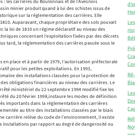
s : les carrières du Boulonnais et de l’Avesnois
d’e
ssin minier produit quand à lui des schistes issus de
He
historique sur la réglementation des carrières. Elle
e 1810. Auparavant, chaque propriétaire des sols pouvait
Les
vec la loi de 1810 un régime déclaratif au niveau des
ris
echniques concernant l’exploitation fixées par des décrets
Bét
us tard, la réglementation des carrières passée sous le
Pré
Cra
s en place et à partir de 1979, l’autorisation préfectorale
Co
atif pour les petites exploitations. En 1993,
Ré-
domaine des installations classées pour la protection de
Bia
des obligations financières au niveau des carrières. Le
rrêté ministériel du 22 septembre 1994 modifié fixe les
Les
rrêté du 20 février 1998,instaure les modes de définition
Dou
très importants dans la réglementation des carrières
Cag
ementée au titre des installations classées par le biais
e carrière relève du code de l’environnement, il existe
Réh
s installations par rapport au degré de dangerosité ou
Noy
pro