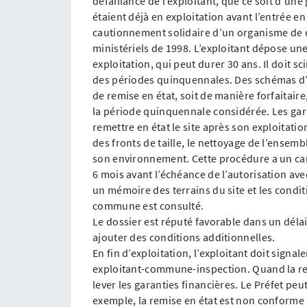
défaillance de l’exploitant, que ce soit d’une
étaient déjà en exploitation avant l’entrée en
cautionnement solidaire d’un organisme de cr
ministériels de 1998. L’exploitant dépose un
exploitation, qui peut durer 30 ans. Il doit 
des périodes quinquennales. Des schémas d’e
de remise en état, soit de manière forfaitaire,
la période quinquennale considérée. Les gar
remettre en état le site après son exploitatio
des fronts de taille, le nettoyage de l’ensembl
son environnement. Cette procédure a un cara
6 mois avant l’échéance de l’autorisation av
un mémoire des terrains du site et les condit
commune est consulté.
Le dossier est réputé favorable dans un délai 
ajouter des conditions additionnelles.
En fin d’exploitation, l’exploitant doit signale
exploitant-commune-inspection. Quand la remi
lever les garanties financières. Le Préfet peu
exemple, la remise en état est non conforme 