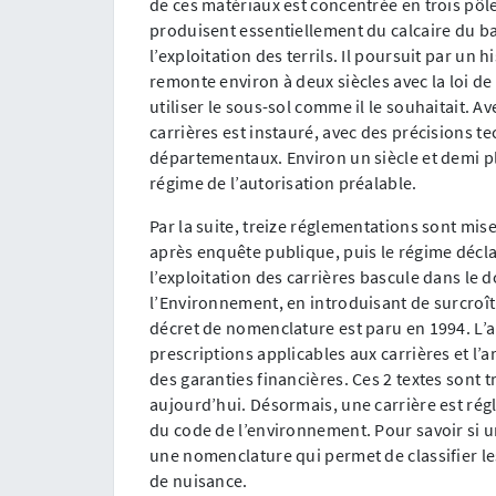
de ces matériaux est concentrée en trois pôle
produisent essentiellement du calcaire du ba
l’exploitation des terrils. Il poursuit par un 
remonte environ à deux siècles avec la loi d
utiliser le sous-sol comme il le souhaitait. A
carrières est instauré, avec des précisions t
départementaux. Environ un siècle et demi pl
régime de l’autorisation préalable.
Par la suite, treize réglementations sont mise
après enquête publique, puis le régime déclar
l’exploitation des carrières bascule dans le 
l’Environnement, en introduisant de surcroît 
décret de nomenclature est paru en 1994. L’a
prescriptions applicables aux carrières et l’a
des garanties financières. Ces 2 textes sont 
aujourd’hui. Désormais, une carrière est régl
du code de l’environnement. Pour savoir si un
une nomenclature qui permet de classifier le
de nuisance.