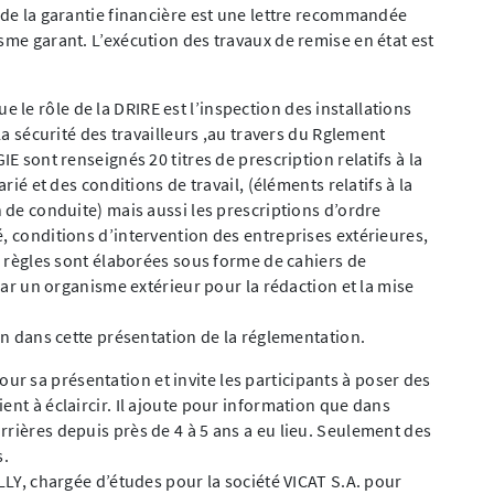
l de la garantie financière est une lettre recommandée
sme garant. L’exécution des travaux de remise en état est
le rôle de la DRIRE est l’inspection des installations
 la sécurité des travailleurs ,au travers du Rglement
IE sont renseignés 20 titres de prescription relatifs à la
arié et des conditions de travail, (éléments relatifs à la
n de conduite) mais aussi les prescriptions d’ordre
, conditions d’intervention des entreprises extérieures,
es règles sont élaborées sous forme de cahiers de
 par un organisme extérieur pour la rédaction et la mise
ion dans cette présentation de la réglementation.
 sa présentation et invite les participants à poser des
ent à éclaircir. Il ajoute pour information que dans
rrières depuis près de 4 à 5 ans a eu lieu. Seulement des
s.
ILLY, chargée d’études pour la société VICAT S.A. pour