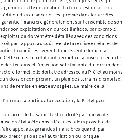
 grande ou d’une petite carrière, y compris celles qui
 vigueur de cette disposition. La forme est un acte de
édit ou d’assurances et, est prévue dans les arrêtés
e garantie financière généralement sur l’ensemble de son
scinder son exploitation en durées limitées, par exemple
xploitation doivent être détaillés avec des conditions
 soit par rapport au coût réel de la remise en état et de
anties financières servent donc essentiellement à
n. Cette remise en état doit permettre la mise en sécurité
e des terrains et l’insertion satisfaisante du terrain dans
ctère formel, elle doit être adressée au Préfet au moins
ec un dossier comprenant un plan des terrains d’emprise,
ions de remise en état envisagées. Le maire de la
d’un mois à partir de la réception ; le Préfet peut
r son arrêt de travaux. Il est contrôlé par une visite
se en état a été constatée, il est alors possible de
t faire appel aux garanties financières quand, par
aux prescriptions de l’autorisation ou lorsque