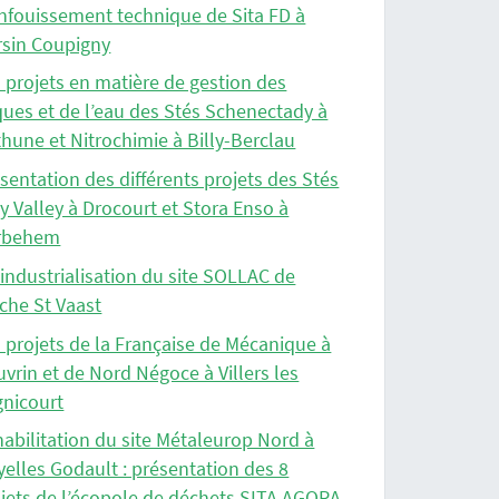
nfouissement technique de Sita FD à
rsin Coupigny
 projets en matière de gestion des
ques et de l’eau des Stés Schenectady à
hune et Nitrochimie à Billy-Berclau
sentation des différents projets des Stés
y Valley à Drocourt et Stora Enso à
rbehem
industrialisation du site SOLLAC de
che St Vaast
 projets de la Française de Mécanique à
vrin et de Nord Négoce à Villers les
nicourt
abilitation du site Métaleurop Nord à
elles Godault : présentation des 8
jets de l’écopole de déchets SITA AGORA