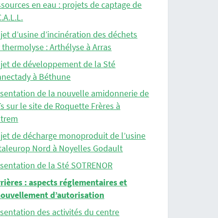
sources en eau : projets de captage de
C.A.L.L.
jet d’usine d’incinération des déchets
 thermolyse : Arthélyse à Arras
jet de développement de la Sté
hnectady à Béthune
sentation de la nouvelle amidonnerie de
s sur le site de Roquette Frères à
strem
jet de décharge monoproduit de l’usine
aleurop Nord à Noyelles Godault
ésentation de la Sté SOTRENOR
rières : aspects réglementaires et
nouvellement d’autorisation
sentation des activités du centre