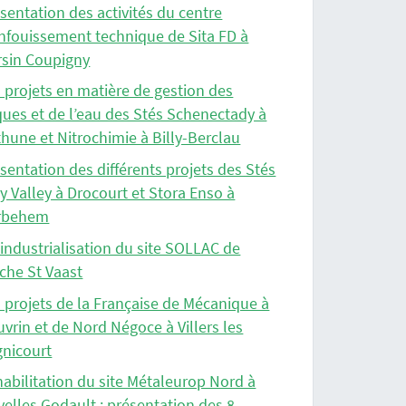
sentation des activités du centre
nfouissement technique de Sita FD à
rsin Coupigny
 projets en matière de gestion des
ques et de l’eau des Stés Schenectady à
hune et Nitrochimie à Billy-Berclau
sentation des différents projets des Stés
y Valley à Drocourt et Stora Enso à
rbehem
industrialisation du site SOLLAC de
che St Vaast
 projets de la Française de Mécanique à
vrin et de Nord Négoce à Villers les
nicourt
abilitation du site Métaleurop Nord à
elles Godault : présentation des 8