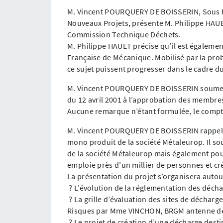
M. Vincent POURQUERY DE BOISSERIN, Sous P
Nouveaux Projets, présente M. Philippe HAUE
Commission Technique Déchets.
M. Philippe HAUET précise qu’il est égalemen
Française de Mécanique. Mobilisé par la prob
ce sujet puissent progresser dans le cadre du S.
M. Vincent POURQUERY DE BOISSERIN soumet
du 12 avril 2001 à l’approbation des membre
Aucune remarque n’étant formulée, le compte
M. Vincent POURQUERY DE BOISSERIN rappelle 
mono produit de la société Métaleurop. Il so
de la société Métaleurop mais également pou
emploie près d’un millier de personnes et cr
La présentation du projet s’organisera autou
? L’évolution de la réglementation des déc
? La grille d’évaluation des sites de décharg
Risques par Mme VINCHON, BRGM antenne d
? Le projet de création d’une décharge desti