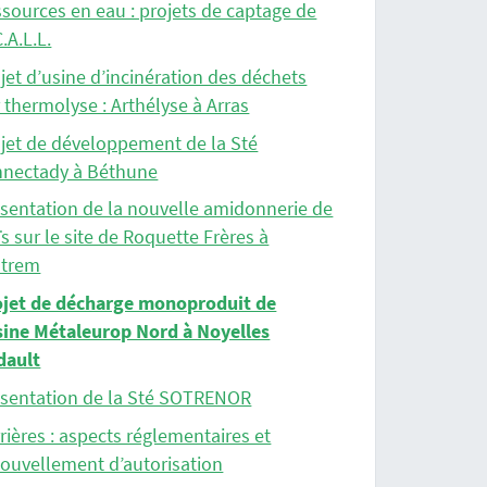
sources en eau : projets de captage de
C.A.L.L.
jet d’usine d’incinération des déchets
 thermolyse : Arthélyse à Arras
jet de développement de la Sté
hnectady à Béthune
sentation de la nouvelle amidonnerie de
s sur le site de Roquette Frères à
strem
ojet de décharge monoproduit de
sine Métaleurop Nord à Noyelles
dault
ésentation de la Sté SOTRENOR
rières : aspects réglementaires et
ouvellement d’autorisation