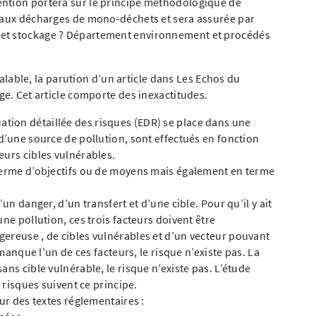
ntion portera sur le principe méthodologique de
e aux décharges de mono-déchets et sera assurée par
 et stockage ? Département environnement et procédés
ble, la parution d’un article dans Les Echos du
ge. Cet article comporte des inexactitudes.
ion détaillée des risques (EDR) se place dans une
d’une source de pollution, sont effectués en fonction
eurs cibles vulnérables.
 terme d’objectifs ou de moyens mais également en terme
un danger, d’un transfert et d’une cible. Pour qu’il y ait
ne pollution, ces trois facteurs doivent être
ereuse , de cibles vulnérables et d’un vecteur pouvant
 manque l’un de ces facteurs, le risque n’existe pas. La
ans cible vulnérable, le risque n’existe pas. L’étude
s risques suivent ce principe.
sur des textes réglementaires :