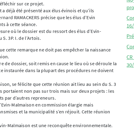
éfléchir sur ce projet.
pro
a déjà été présenté aux élus évinois et qu’ils
Bernard RAMACKERS précise que les élus d’Evin
Co
ts à cette séance.
16
ure où le dossier est du ressort des élus d’Evin-
Pr
S. 3P. I. de l’Artois.
Co
e cette remarque ne doit pas empêcher la naissance
nion.
CR
e de dossier, soit remis en cause le lieu où se déroule la
30
ce instaurée dans la plupart des procédures ne doivent
, se félicite que cette réunion ait lieu au sein du S. 3
es portaient non pas sur trois mais sur deux projets : les
ats par d’autres repreneurs.
 d’Evin-Malmaison en commission élargie mais
nsmises et la municipalité s’en réjouit. Cette réunion
’Evin-Malmaison est une reconquête environnementale.