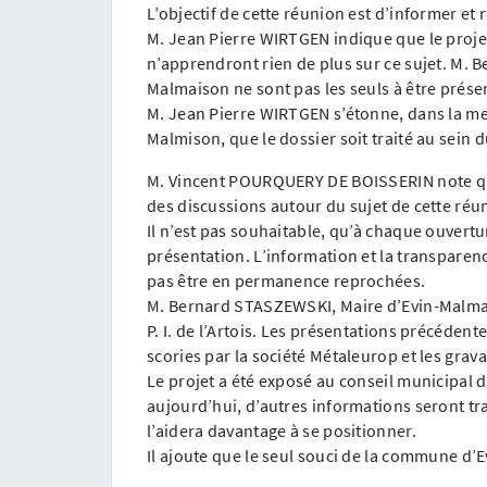
L’objectif de cette réunion est d’informer et r
M. Jean Pierre WIRTGEN indique que le projet 
n’apprendront rien de plus sur ce sujet. M. 
Malmaison ne sont pas les seuls à être présen
M. Jean Pierre WIRTGEN s’étonne, dans la mes
Malmison, que le dossier soit traité au sein du 
M. Vincent POURQUERY DE BOISSERIN note qu
des discussions autour du sujet de cette réu
Il n’est pas souhaitable, qu’à chaque ouvertur
présentation. L’information et la transparen
pas être en permanence reprochées.
M. Bernard STASZEWSKI, Maire d’Evin-Malmaison
P. I. de l’Artois. Les présentations précédent
scories par la société Métaleurop et les grav
Le projet a été exposé au conseil municipal
aujourd’hui, d’autres informations seront tra
l’aidera davantage à se positionner.
Il ajoute que le seul souci de la commune d