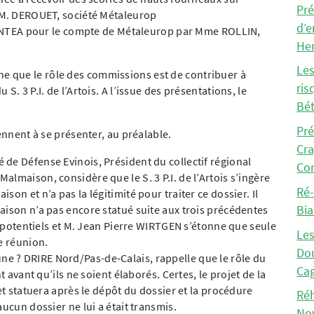
Pré
r M. DEROUET, société Métaleurop
d’e
r ANTEA pour le compte de Métaleurop par Mme ROLLIN,
He
Les
 que le rôle des commissions est de contribuer à
ris
. 3 P.I. de l’Artois. A l’issue des présentations, le
Bét
Pré
ennent à se présenter, au préalable.
Cra
de Défense Evinois, Président du collectif régional
Co
lmaison, considère que le S. 3 P.I. de l’Artois s’ingère
Ré-
on et n’a pas la légitimité pour traiter ce dossier. Il
Bia
aison n’a pas encore statué suite aux trois précédentes
rs potentiels et M. Jean Pierre WIRTGEN s’étonne que seule
Les
e réunion.
Dou
e ? DRIRE Nord/Pas-de-Calais, rappelle que le rôle du
Cag
t avant qu’ils ne soient élaborés. Certes, le projet de la
fet statuera après le dépôt du dossier et la procédure
Réh
aucun dossier ne lui a était transmis.
Noy