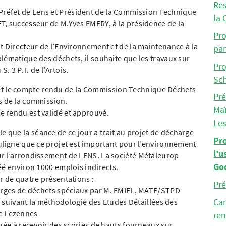
Res
réfet de Lens et Président de la Commission Technique
la 
T, successeur de M.Yves EMERY, à la présidence de la
Pro
t Directeur de l’Environnement et de la maintenance à la
par
lématique des déchets, il souhaite que les travaux sur
Pro
 3 P. I. de l’Artois.
Sc
 le compte rendu de la Commission Technique Déchets
Pré
s de la commission.
Maï
 rendu est validé et approuvé.
Le
que la séance de ce jour a trait au projet de décharge
Pr
uligne que ce projet est important pour l’environnement
l’u
r l’arrondissement de LENS. La société Métaleurop
Go
éé environ 1000 emplois indirects.
r de quatre présentations :
Pr
harges de déchets spéciaux par M. EMIEL, MATE/STPD
Car
e suivant la méthodologie des Etudes Détaillées des
e Lezennes
ren
née à recevoir des scories de hauts fourneaux sur