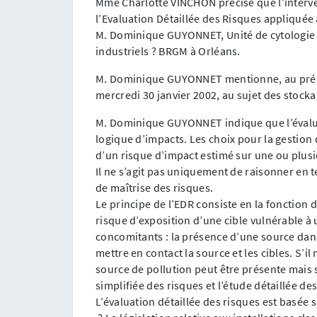
Mme Charlotte VINCHON précise que l’interve
l’Evaluation Détaillée des Risques appliqué
M. Dominique GUYONNET, Unité de cytologie
industriels ? BRGM à Orléans.
M. Dominique GUYONNET mentionne, au préala
mercredi 30 janvier 2002, au sujet des stocka
M. Dominique GUYONNET indique que l’évaluat
logique d’impacts. Les choix pour la gestion 
d’un risque d’impact estimé sur une ou plusi
Il ne s’agit pas uniquement de raisonner en
de maîtrise des risques.
Le principe de l’EDR consiste en la fonction d’
risque d’exposition d’une cible vulnérable à u
concomitants : la présence d’une source dang
mettre en contact la source et les cibles. S’il
source de pollution peut être présente mais s
simplifiée des risques et l’étude détaillée de
L’évaluation détaillée des risques est basée 