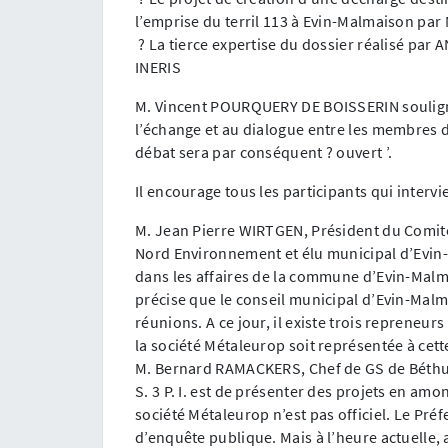
l’emprise du terril 113 à Evin-Malmaison pa
? La tierce expertise du dossier réalisé pa
INERIS
M. Vincent POURQUERY DE BOISSERIN souligne
l’échange et au dialogue entre les membres du S
débat sera par conséquent ? ouvert ’.
Il encourage tous les participants qui intervi
M. Jean Pierre WIRTGEN, Président du Comité 
Nord Environnement et élu municipal d’Evin-Ma
dans les affaires de la commune d’Evin-Malmais
précise que le conseil municipal d’Evin-Malm
réunions. A ce jour, il existe trois repreneu
la société Métaleurop soit représentée à cett
M. Bernard RAMACKERS, Chef de GS de Béthun
S. 3 P. I. est de présenter des projets en amon
société Métaleurop n’est pas officiel. Le Pré
d’enquête publique. Mais à l’heure actuelle, 