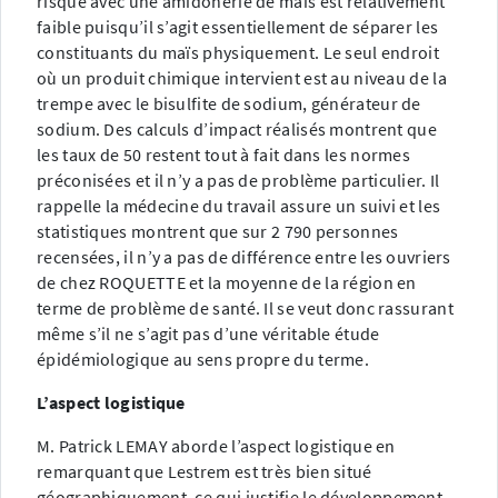
risque avec une amidonerie de maïs est relativement
faible puisqu’il s’agit essentiellement de séparer les
constituants du maïs physiquement. Le seul endroit
où un produit chimique intervient est au niveau de la
trempe avec le bisulfite de sodium, générateur de
sodium. Des calculs d’impact réalisés montrent que
les taux de 50 restent tout à fait dans les normes
préconisées et il n’y a pas de problème particulier. Il
rappelle la médecine du travail assure un suivi et les
statistiques montrent que sur 2 790 personnes
recensées, il n’y a pas de différence entre les ouvriers
de chez ROQUETTE et la moyenne de la région en
terme de problème de santé. Il se veut donc rassurant
même s’il ne s’agit pas d’une véritable étude
épidémiologique au sens propre du terme.
L’aspect logistique
M. Patrick LEMAY aborde l’aspect logistique en
remarquant que Lestrem est très bien situé
géographiquement, ce qui justifie le développement